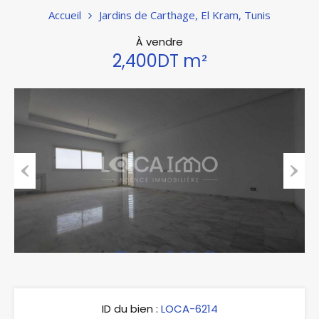
Accueil
Jardins de Carthage, El Kram, Tunis
À vendre
2,400DT m²
Previous
Next
ID du bien :
LOCA-6214