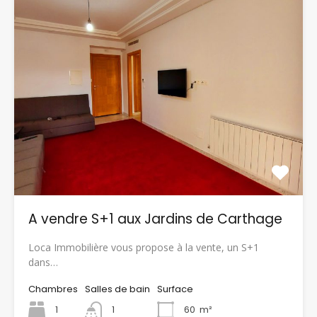
A vendre S+1 aux Jardins de Carthage
Loca Immobilière vous propose à la vente, un S+1
dans…
Chambres
Salles de bain
Surface
1
1
60
m²