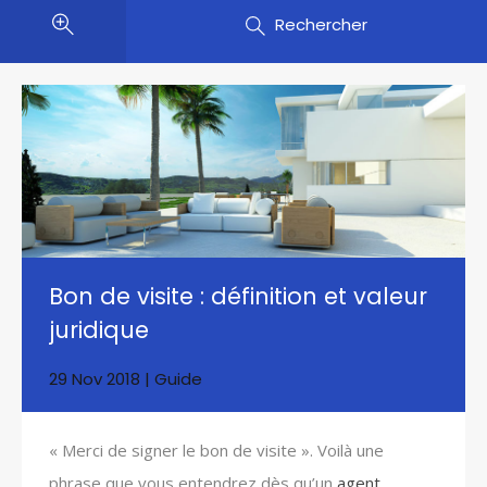
Rechercher
Bon de visite : définition et valeur
juridique
29 Nov 2018
|
Guide
« Merci de signer le bon de visite ». Voilà une
phrase que vous entendrez dès qu’un
agent