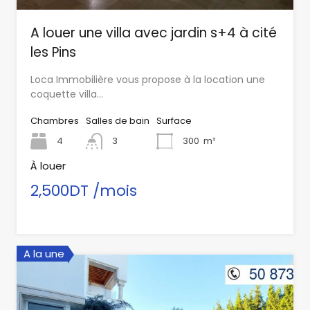
A louer une villa avec jardin s+4 à cité
les Pins
Loca Immobilière vous propose à la location une
coquette villa…
Chambres
Salles de bain
Surface
4
3
300
m²
À louer
2,500DT /mois
A la une