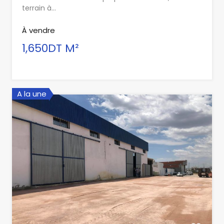
terrain à…
À vendre
1,650DT M²
A la une