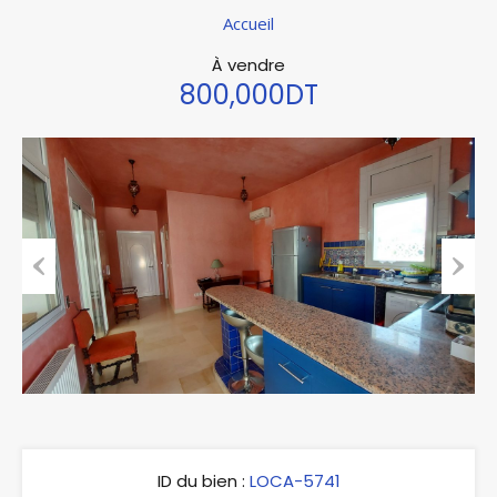
Accueil
À vendre
800,000DT
Previous
Next
ID du bien :
LOCA-5741