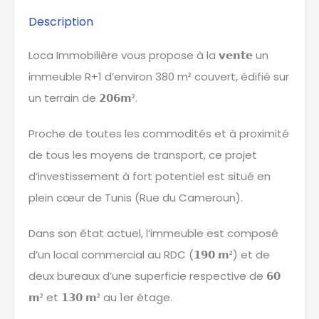
Description
Loca Immobilière vous propose à la 𝘃𝗲𝗻𝘁𝗲 un
immeuble R+1 d’environ 380 m² couvert, édifié sur
un terrain de 𝟮𝟬𝟲𝗺².
Proche de toutes les commodités et à proximité
de tous les moyens de transport, ce projet
d’investissement à fort potentiel est situé en
plein cœur de Tunis (Rue du Cameroun).
Dans son état actuel, l’immeuble est composé
d’un local commercial au RDC (𝟭𝟵𝟬 𝗺²) et de
deux bureaux d’une superficie respective de 𝟲𝟬
𝗺² et 𝟭𝟯𝟬 𝗺² au 1er étage.