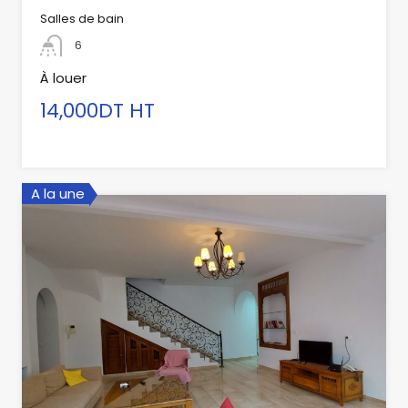
Salles de bain
6
À louer
14,000DT HT
A la une