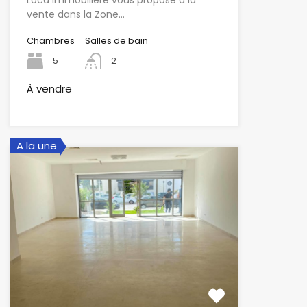
vente dans la Zone…
Chambres
Salles de bain
5
2
À vendre
A la une