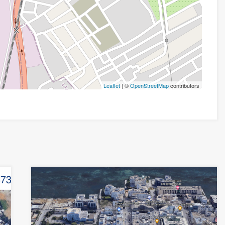
Leaflet
| ©
OpenStreetMap
contributors