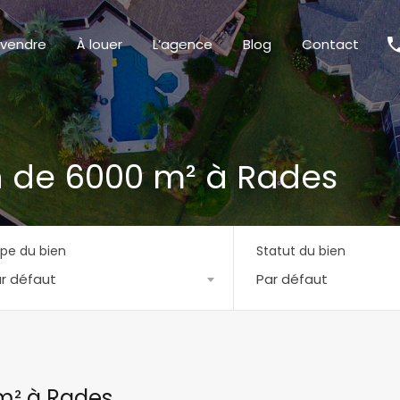
 vendre
À louer
L’agence
Blog
Contact
n de 6000 m² à Rades
pe du bien
Statut du bien
r défaut
Par défaut
 m² à Rades