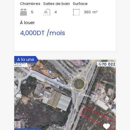
Chambres
Salles de bain
Surface
5
4
360
m²
À louer
4,000DT /mois
A la une