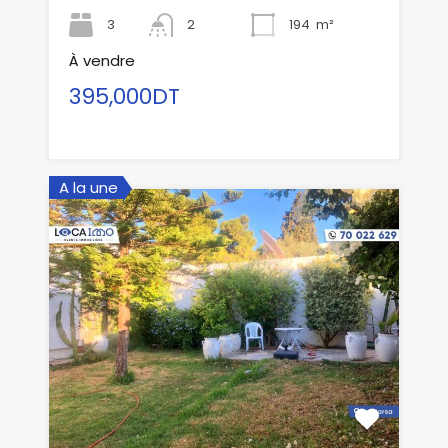
3
2
194
m²
À vendre
395,000DT
A la une