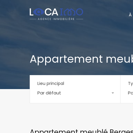
À
Appartement meubl
Lieu principal
Ty
Par défaut
Pa
Appartement meublé Berges d