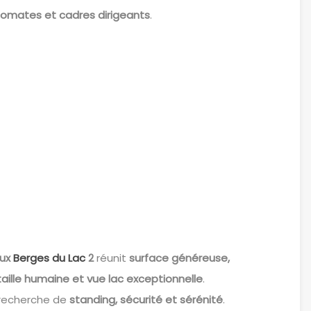
plomates et cadres dirigeants
.
aux
Berges du Lac
2
réunit
surface généreuse,
ille humaine et vue lac exceptionnelle
.
a recherche de
standing, sécurité et sérénité
.