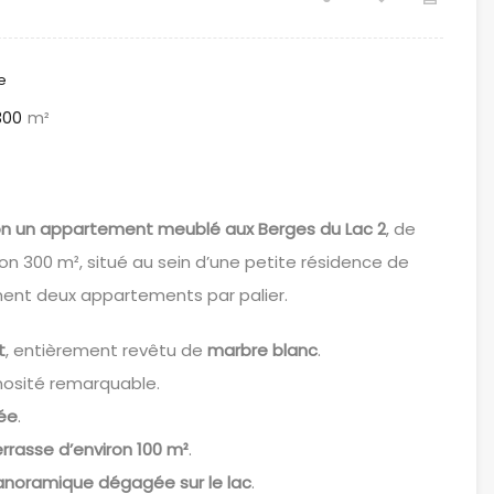
e
300
m²
ion un appartement meublé aux Berges du Lac 2
, de
ron 300 m², situé au sein d’une petite résidence de
ment deux appartements par palier.
t
, entièrement revêtu de
marbre blanc
.
inosité remarquable.
ée
.
rrasse d’environ 100 m²
.
anoramique dégagée sur le lac
.