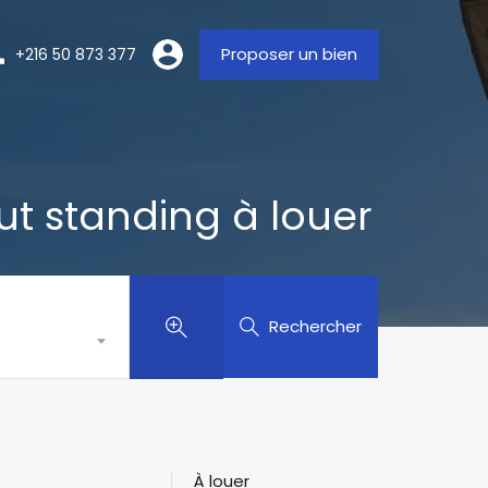
Proposer un bien
+216 50 873 377
t standing à louer
Rechercher
À louer