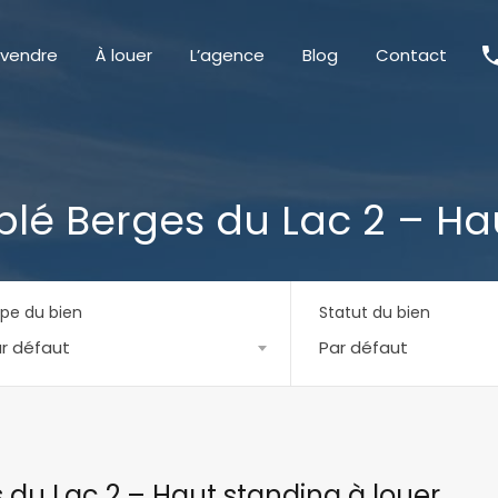
 vendre
À louer
L’agence
Blog
Contact
é Berges du Lac 2 – Hau
pe du bien
Statut du bien
r défaut
Par défaut
u Lac 2 – Haut standing à louer