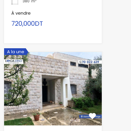
380
m²
À vendre
720,000DT
A la une