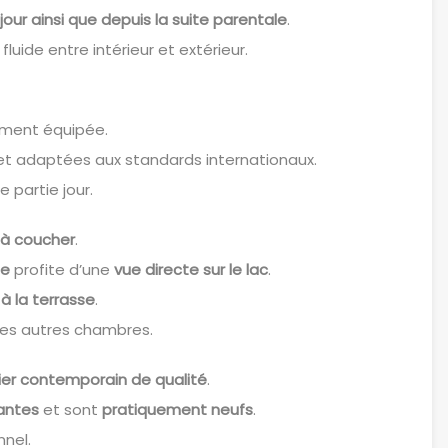
jour ainsi que depuis la suite parentale
.
luide entre intérieur et extérieur.
tement équipée.
t adaptées aux standards internationaux.
 partie jour.
à coucher
.
le
profite d’une
vue directe sur le lac
.
 à la terrasse
.
les autres chambres.
ier contemporain de qualité
.
gantes
et sont
pratiquement neufs
.
nnel.