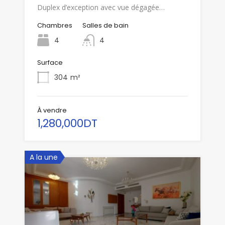
Duplex d’exception avec vue dégagée…
Chambres
Salles de bain
4
4
Surface
304
m²
À vendre
1,280,000DT
A la une