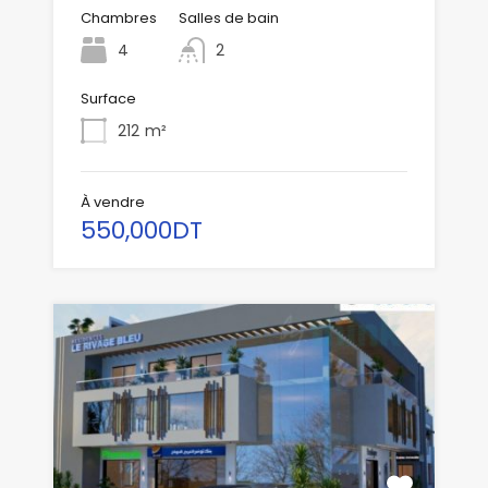
Chambres
Salles de bain
4
2
Surface
212
m²
À vendre
550,000DT