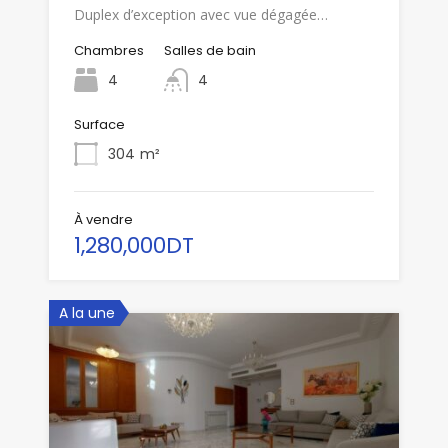
Duplex d’exception avec vue dégagée…
Chambres
Salles de bain
4
4
Surface
304
m²
À vendre
1,280,000DT
A la une