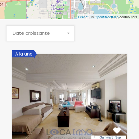
Leaflet
| ©
OpenStreetMap
contributors
Date croissante
A la une