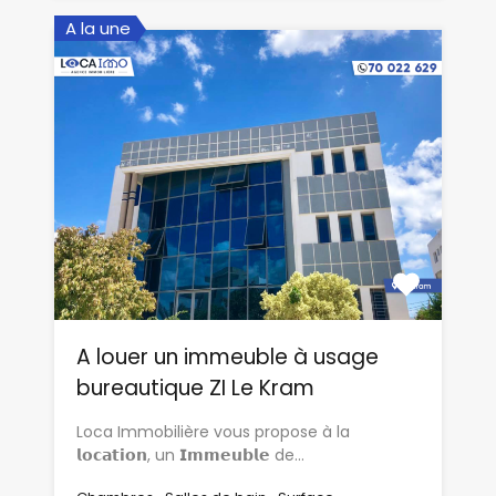
A la une
A louer un immeuble à usage
bureautique ZI Le Kram
Loca Immobilière vous propose à la
𝗹𝗼𝗰𝗮𝘁𝗶𝗼𝗻, un 𝗜𝗺𝗺𝗲𝘂𝗯𝗹𝗲 de…