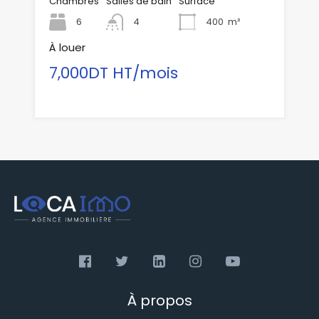
Chambres
Salles de bain
Surface
6
4
400
m²
À louer
7,000DT HT/mois
À propos