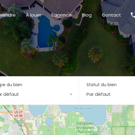
 vendre
À louer
L’agence
Blog
Contact
pe du bien
Statut du bien
r défaut
Par défaut