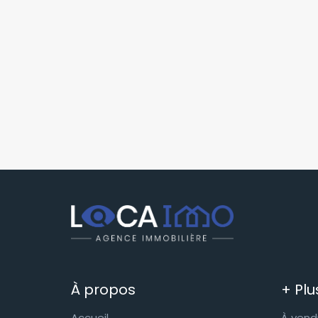
À propos
+ Plu
Accueil
À vend