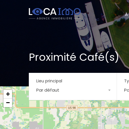
À
Proximité Café(s)
Lieu principal
Ty
Par défaut
Pa
+
−