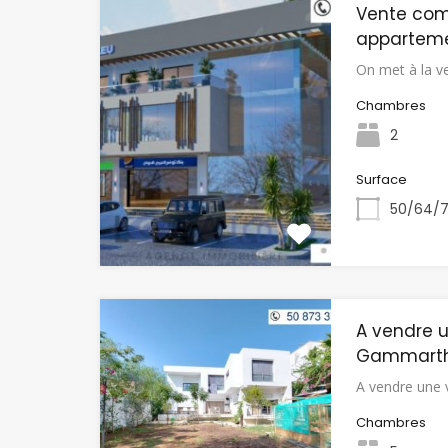
Vente co
apparteme
On met à la v
Chambres
2
Surface
50/64/7
A vendre u
Gammart
A vendre une 
Chambres