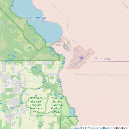
Leaflet
| ©
OpenStreetMap
contributors