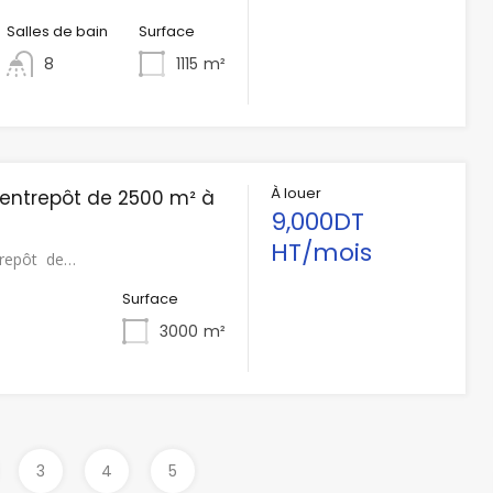
Salles de bain
Surface
8
1115
m²
À louer
 entrepôt de 2500 m² à
9,000DT
HT/mois
trepôt de…
n
Surface
3000
m²
3
4
5