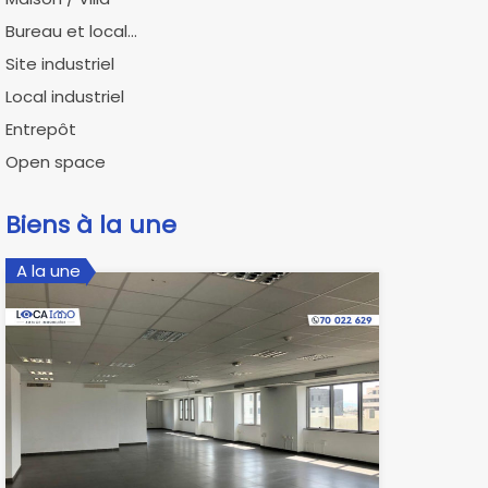
Bureau et local...
Site industriel
Local industriel
Entrepôt
Open space
Biens à la une
A la une