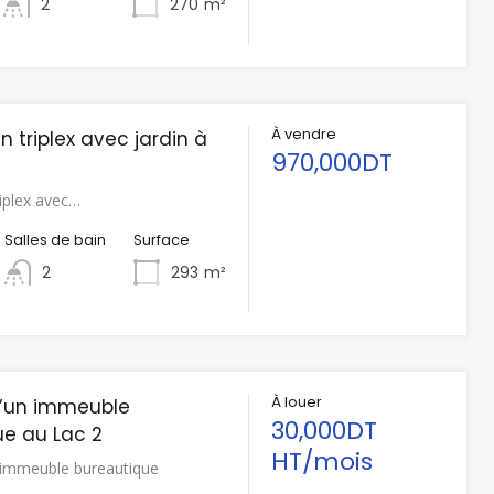
2
270
m²
À vendre
n triplex avec jardin à
970,000DT
riplex avec…
Salles de bain
Surface
2
293
m²
À louer
d’un immeuble
30,000DT
ue au Lac 2
HT/mois
 immeuble bureautique