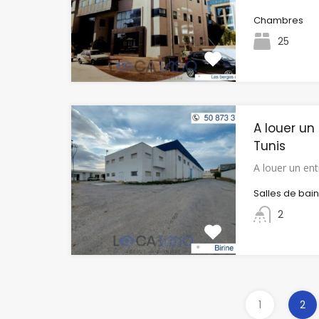
Chambres
25
A louer un
Tunis
A louer un en
Salles de bai
2
1
2