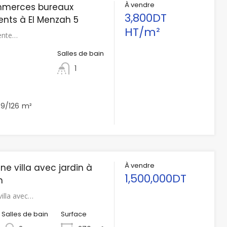
À vendre
mmerces bureaux
3,800DT
nts à El Menzah 5
HT/m²
ente…
Salles de bain
1
9/126
m²
À vendre
ne villa avec jardin à
1,500,000DT
h
villa avec…
Salles de bain
Surface