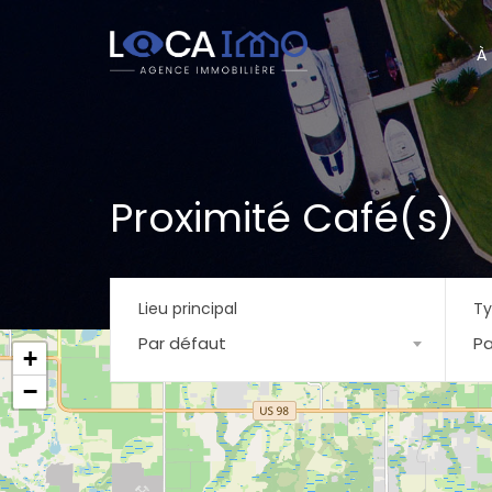
À
Proximité Café(s)
Lieu principal
Ty
Par défaut
Pa
+
−