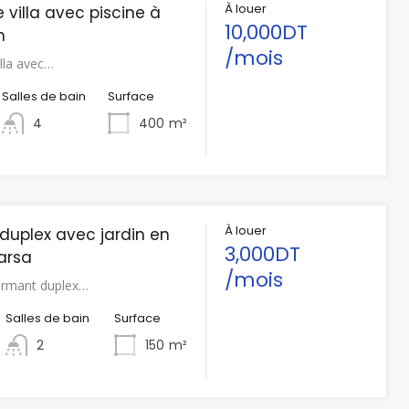
À louer
e villa avec piscine à
10,000DT
h
/mois
illa avec…
Salles de bain
Surface
4
400
m²
À louer
 duplex avec jardin en
3,000DT
arsa
/mois
armant duplex…
Salles de bain
Surface
2
150
m²