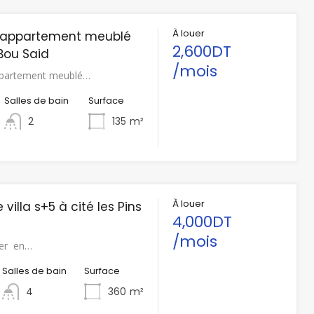
À louer
n appartement meublé
2,600DT
 Bou Said
/mois
ppartement meublé…
Salles de bain
Surface
2
135
m²
À louer
 villa s+5 à cité les Pins
4,000DT
/mois
ouer en…
Salles de bain
Surface
4
360
m²