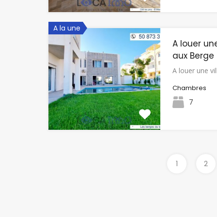
A la une
A louer un
aux Berge 
A louer une v
Chambres
7
1
2