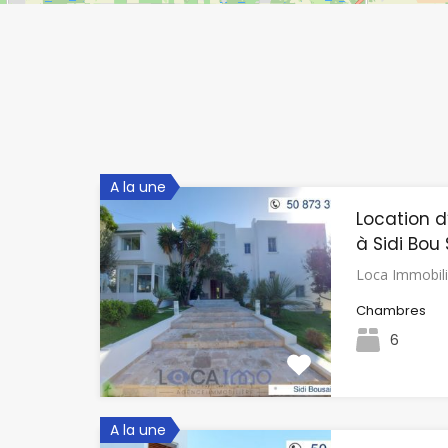
A la une
Location d
à Sidi Bou
Loca Immobil
Chambres
6
A la une