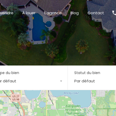
 vendre
À louer
L’agence
Blog
Contact
pe du bien
Statut du bien
r défaut
Par défaut