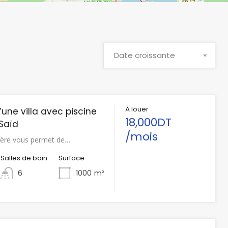
Date croissante
À louer
’une villa avec piscine
18,000DT
 Saïd
/mois
ière vous permet de…
Salles de bain
Surface
6
1000
m²