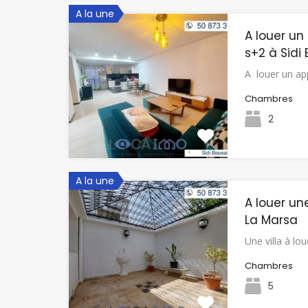
A la une
A louer u
s+2 à Sidi
A louer un a
Chambres
2
A la une
A louer une
La Marsa
Une villa à l
Chambres
5