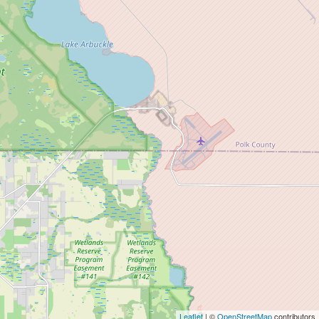
Leaflet
| ©
OpenStreetMap
contributors