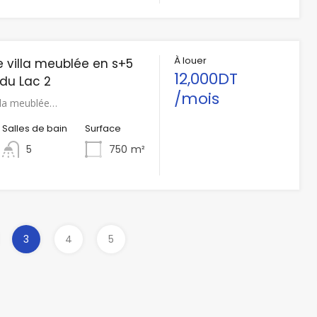
À louer
e villa meublée en s+5
12,000DT
du Lac 2
/mois
illa meublée…
Salles de bain
Surface
5
750
m²
3
4
5