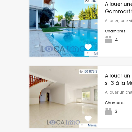
A louer un
Gammart
A louer, une v
Chambres
4
A louer un
s+3 à la M
A louer un ch
Chambres
3